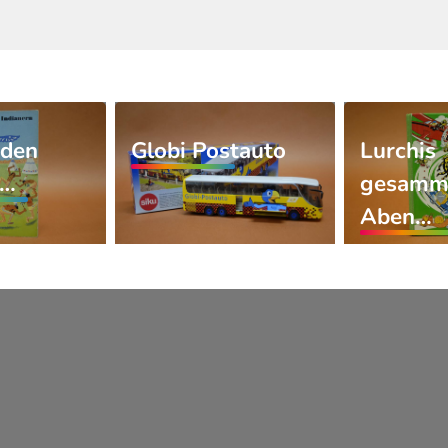
 den
Globi Postauto
Lurchis
n…
gesamm
Aben…