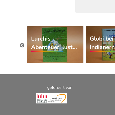
Lurchis
Globi bei
heiten
Abenteuer: lust…
Indianer
gefördert von
Footer