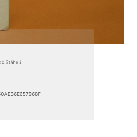
ob Stäheli
60AEB6E657968F