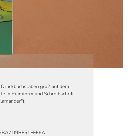
n Druckbuchstaben groß auf dem
xte in Reimform und Schreibschrift.
alamander").
6BA7D9BE51EFE6A