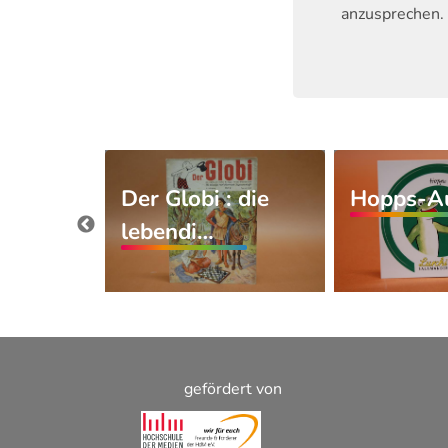
anzusprechen. 
Der Globi : die
Hopps-Au
, rate
lebendi…
gefördert von