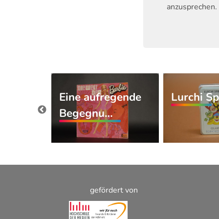
anzusprechen. 
Eine aufregende
Lurchi Sp
 to…
Begegnu…
gefördert von