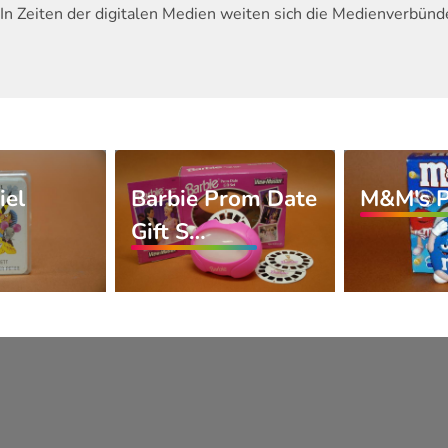
In Zeiten der digitalen Medien weiten sich die Medienverbünd
iel
Barbie Prom Date
M&M's 
Gift S…