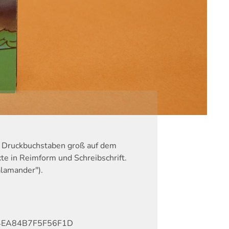
n Druckbuchstaben groß auf dem
xte in Reimform und Schreibschrift.
alamander").
EA84B7F5F56F1D