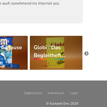
e auch zunehmend ins Internet aus.
PC Mouse
Globi : Das
Benjam
Begleitheft…
Blümch
Datenschutz
Impressum
Login
© Kastanie Eins 2024