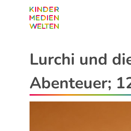
Direkt
zum
Inhalt
Lurchi und di
Abenteuer; 12