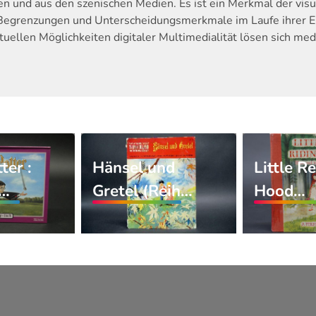
n und aus den szenischen Medien. Es ist ein Merkmal der visu
Begrenzungen und Unterscheidungsmerkmale im Laufe ihrer En
tuellen Möglichkeiten digitaler Multimedialität lösen sich m
ter :
Hänsel und
Little R
-…
Gretel (Reih…
Hood…