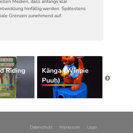
ellen Medien, dass anfangs klar
twicklung hinfällig werden. Spätestens
ediale Grenzen zunehmend auf.
ed Riding
Känga (Winnie
Simple
Puuh)
Stereo
Datenschutz
Impressum
Login