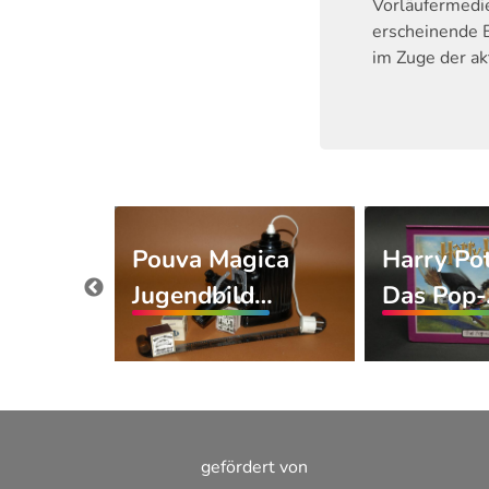
Vorläufermedie
erscheinende 
im Zuge der ak
Pouva Magica
Harry Pot
 Hole -
Jugendbild…
Das Pop
gefördert von