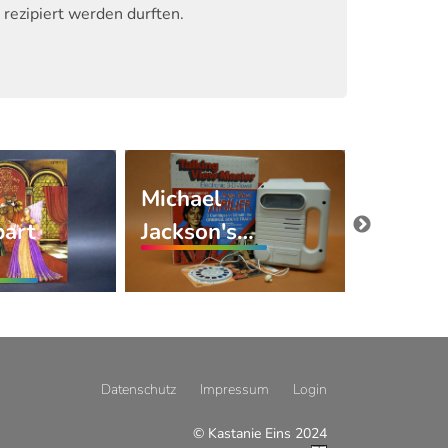
rezipiert werden durften.
Michael
Leders
bart
Jackson's…
Die Prä
Datenschutz
Impressum
Login
© Kastanie Eins 2024