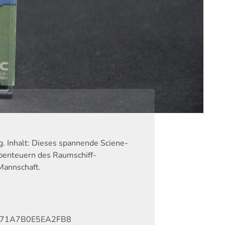
og. Inhalt: Dieses spannende Sciene-
Abenteuern des Raumschiff-
Mannschaft.
71A7B0E5EA2FB8