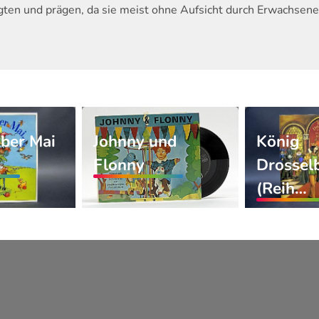
ten und prägen, da sie meist ohne Aufsicht durch Erwachsene 
ber Mai
Johnny und
König
Flonny
Drossel
(Reih…