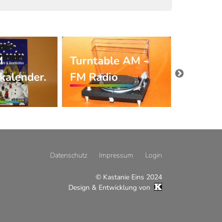
M
Turntable AM -
Die gen
kalender.
FM Radio
Käsefo
Datenschutz
Impressum
Login
© Kastanie Eins 2024
Design & Entwicklung von