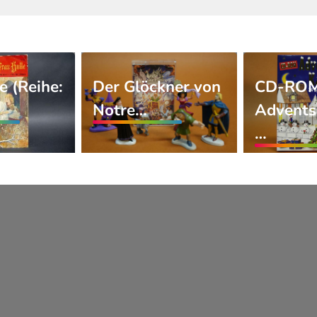
e (Reihe:
Der Glöckner von
CD-RO
Notre…
Advents
…