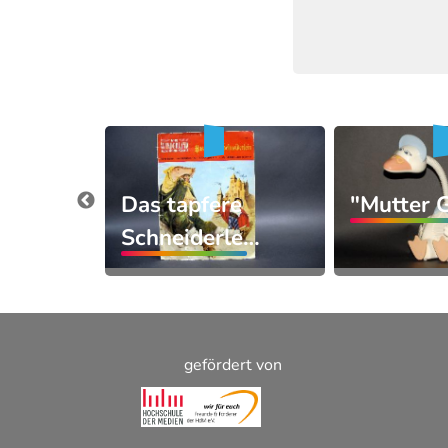
Das tapfere
"Mutter 
ey's
Schneiderle…
gefördert von
Footer