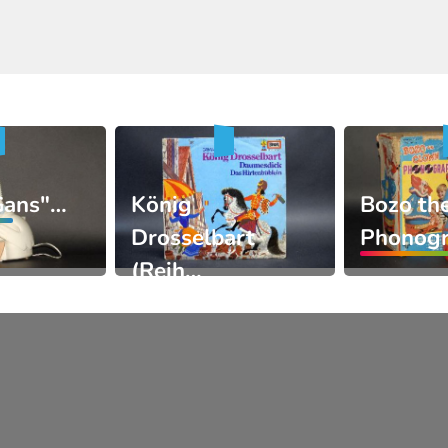
Gans"…
König
Bozo th
Drosselbart
Phonog
(Reih…