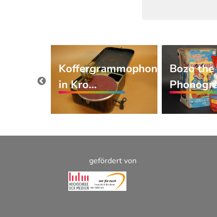
Koffergrammophon
Bozo the
uf
in Kro…
Phonogr
 C…
gefördert von
Footer