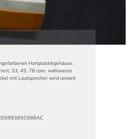
angefarbenen Hartplastikgehäuse.
riert; 33, 45, 78 rpm, wahlweise
ckel mit Lautsprecher wird unweit
EE6993B5C688AC