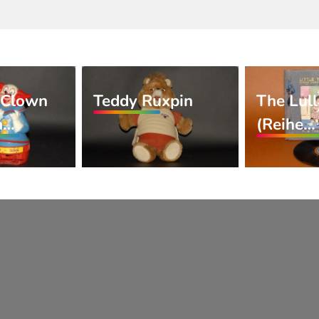
 Clown
Teddy Ruxpin
The Lul
a…
(Reihe…