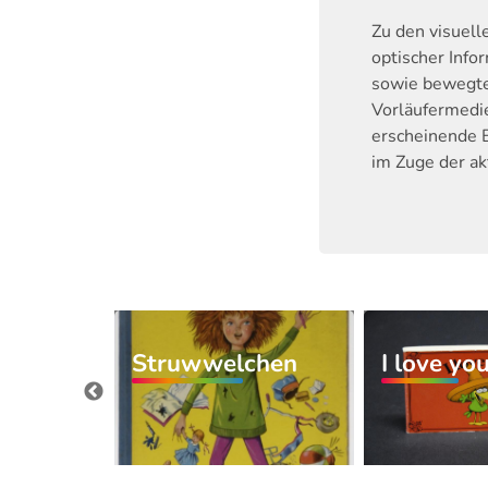
Zu den visuell
optischer Info
sowie bewegte 
Vorläufermedie
erscheinende 
im Zuge der ak
Struwwelchen
I love you
koffer