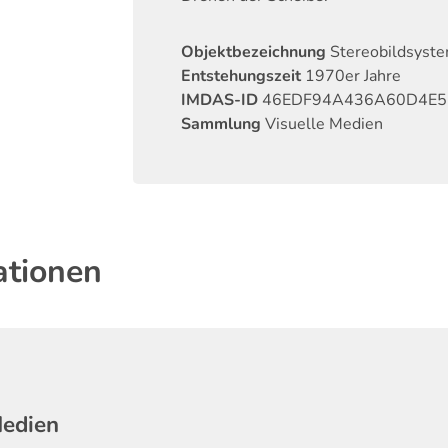
Objektbezeichnung
Stereobildsyst
Entstehungszeit
1970er Jahre
IMDAS-ID
46EDF94A436A60D4E5
Sammlung
Visuelle Medien
ationen
Medien