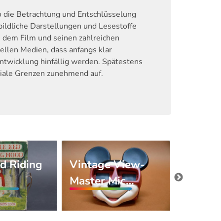
o die Betrachtung und Entschlüsselung
bildliche Darstellungen und Lesestoffe
 dem Film und seinen zahlreichen
ellen Medien, dass anfangs klar
twicklung hinfällig werden. Spätestens
ediale Grenzen zunehmend auf.
ed Riding
Vintage View-
Lothar
Master Mic…
Meggen
In…