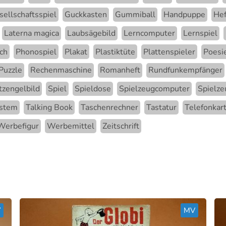
sellschaftsspiel
Guckkasten
Gummiball
Handpuppe
Hef
Laterna magica
Laubsägebild
Lerncomputer
Lernspiel
ch
Phonospiel
Plakat
Plastiktüte
Plattenspieler
Poesi
Puzzle
Rechenmaschine
Romanheft
Rundfunkempfänger
tzengelbild
Spiel
Spieldose
Spielzeugcomputer
Spielze
ystem
Talking Book
Taschenrechner
Tastatur
Telefonkar
Werbefigur
Werbemittel
Zeitschrift