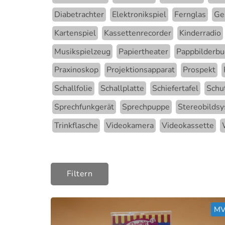
Diabetrachter
Elektronikspiel
Fernglas
Ge
Kartenspiel
Kassettenrecorder
Kinderradio
Musikspielzeug
Papiertheater
Pappbilderbu
Praxinoskop
Projektionsapparat
Prospekt
Schallfolie
Schallplatte
Schiefertafel
Schu
Sprechfunkgerät
Sprechpuppe
Stereobilds
Trinkflasche
Videokamera
Videokassette