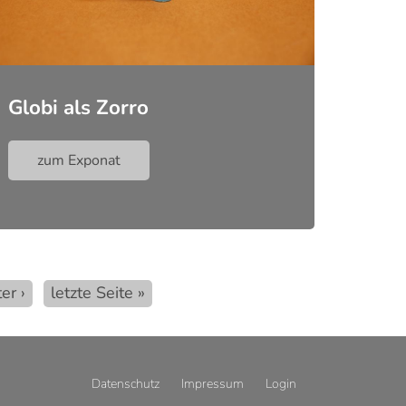
Globi als Zorro
zum Exponat
hste
er ›
Letzte
letzte Seite »
e
Seite
Datenschutz
Impressum
Login