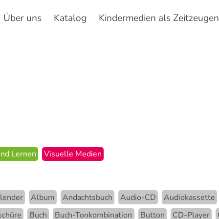
Über uns
Katalog
Kindermedien als Zeitzeuge
Hauptnavigation
und Lernen
Visuelle Medien
lender
Album
Andachtsbuch
Audio-CD
Audiokassette
schüre
Buch
Buch-Tonkombination
Button
CD-Player