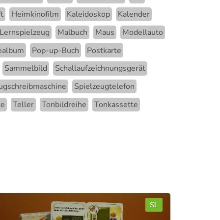
t
Heimkinofilm
Kaleidoskop
Kalender
Lernspielzeug
Malbuch
Maus
Modellauto
ealbum
Pop-up-Buch
Postkarte
Sammelbild
Schallaufzeichnungsgerät
ugschreibmaschine
Spielzeugtelefon
te
Teller
Tonbildreihe
Tonkassette