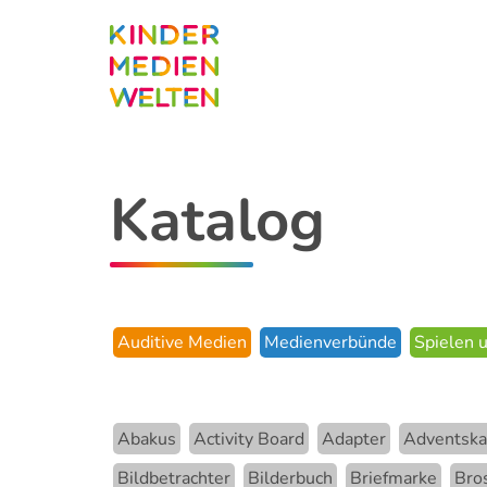
Direkt
zum
Inhalt
Katalog
Auditive Medien
Medienverbünde
Spielen 
Abakus
Activity Board
Adapter
Adventska
Bildbetrachter
Bilderbuch
Briefmarke
Bro