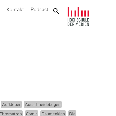
n
Kontakt
Podcast
Suche
Aufkleber
Ausschneidebogen
Chromatrop
Comic
Daumenkino
Dia