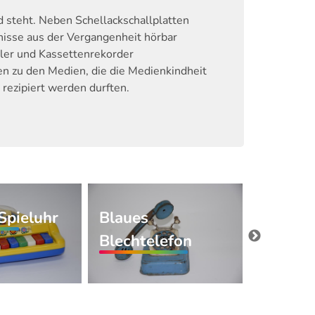
 steht. Neben Schellackschallplatten
nisse aus der Vergangenheit hörbar
ler und Kassettenrekorder
en zu den Medien, die die Medienkindheit
rezipiert werden durften.
Spieluhr
Blaues
Show 'n
Blechtelefon
Phono