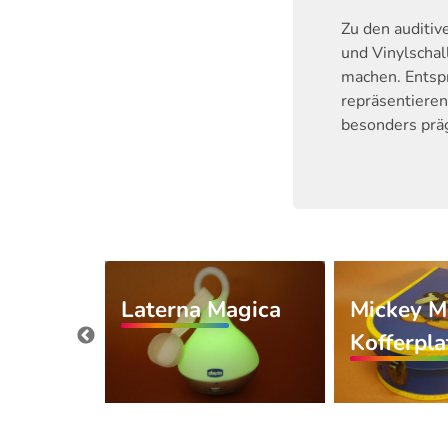
Zu den auditiv
und Vinylschal
machen. Entsp
repräsentieren
besonders präg
Laterna Magica
Mickey M
ayer 78
Kofferpl