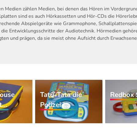
en Medien zählen Medien, bei denen das Hören im Vordergrund
lplatten sind es auch Hörkassetten und Hör-CDs die Hörerleb
rechende Abspielgeräte wie Grammophone, Schallplattenspie
 die Entwicklungsschritte der Audiotechnik. Hörmedien gehör
ten und prägen, da sie meist ohne Aufsicht durch Erwachsene 
ouse
Tatü-Tata die
Redbox 
at…
Polizei i…