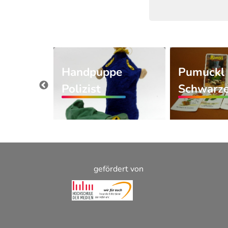
Handpuppe
Pumuckl
s
Polizist
Schwarze
örn…
gefördert von
Footer