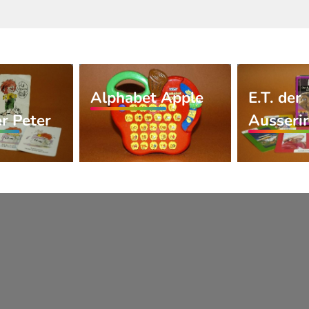
Alphabet Apple
E.T. der
r Peter
Ausseri