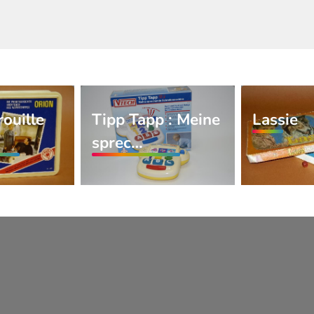
ouille
Tipp Tapp : Meine
Lassie
sprec…