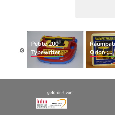
Petite 200
Raumpatr
 :
Typewriter
Orion :…
…
gefördert von
Footer