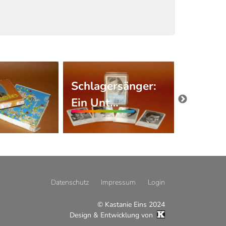
Schlagersänger:
Farbig
Ein Unt…
(Reihe
Datenschutz
Impressum
Login
© Kastanie Eins 2024
Design & Entwicklung von