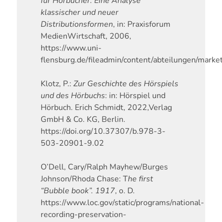
für Hörbücher: Eine Analyse
klassischer und neuer
Distributionsformen
, in: Praxisforum
MedienWirtschaft, 2006,
https://www.uni-
flensburg.de/fileadmin/content/abteilungen/marke
Klotz, P.:
Zur Geschichte des Hörspiels
und des Hörbuchs
: in: Hörspiel und
Hörbuch. Erich Schmidt, 2022,Verlag
GmbH & Co. KG, Berlin.
https://doi.org/10.37307/b.978-3-
503-20901-9.02
O’Dell, Cary/Ralph Mayhew/Burges
Johnson/Rhoda Chase: T
he first
“Bubble book”. 1917
, o. D.
https://www.loc.gov/static/programs/national-
recording-preservation-