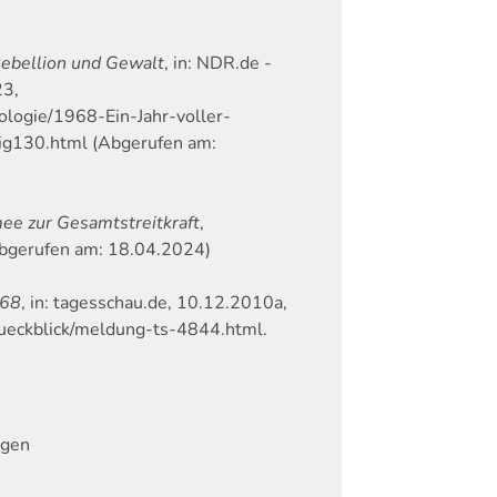
Rebellion und Gewalt
, in: NDR.de -
23,
ologie/1968-Ein-Jahr-voller-
ig130.html (Abgerufen am:
ee zur Gesamtstreitkraft
,
Abgerufen am: 18.04.2024)
968
, in: tagesschau.de, 10.12.2010a,
rueckblick/meldung-ts-4844.html.
ugen